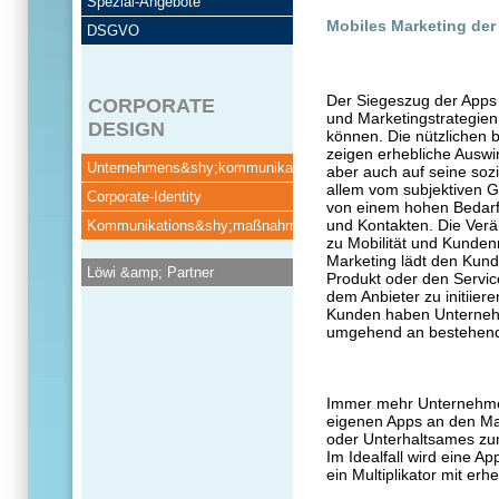
Spezial-Angebote
Mobiles Marketing der
DSGVO
Der Siegeszug der Apps
CORPORATE
und Marketingstrategien 
DESIGN
können. Die nützlichen 
zeigen erhebliche Auswi
Unternehmens&shy;kommunikation
aber auch auf seine sozi
allem vom subjektiven G
Corporate-Identity
von einem hohen Bedarf
und Kontakten. Die Verä
Kommunikations&shy;maßnahmen
zu Mobilität und Kunden
Marketing lädt den Kund
Löwi &amp; Partner
Produkt oder den Servi
dem Anbieter zu initiie
Kunden haben Unternehm
umgehend an bestehend
Immer mehr Unternehmen 
eigenen Apps an den Ma
oder Unterhaltsames zu
Im Idealfall wird eine A
ein Multiplikator mit er