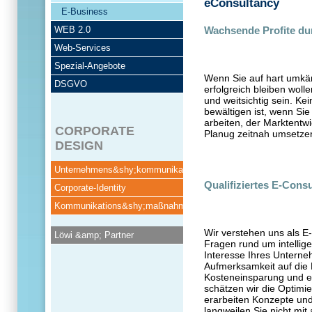
eConsultancy
E-Business
WEB 2.0
Wachsende Profite du
Web-Services
Spezial-Angebote
Wenn Sie auf hart umkä
DSGVO
erfolgreich bleiben woll
und weitsichtig sein. Kei
bewältigen ist, wenn Si
arbeiten, der Marktentw
CORPORATE
Planug zeitnah umsetze
DESIGN
Unternehmens&shy;kommunikation
Qualifiziertes E-Consu
Corporate-Identity
Kommunikations&shy;maßnahmen
Wir verstehen uns als E-
Löwi &amp; Partner
Fragen rund um intellig
Interesse Ihres Unterne
Aufmerksamkeit auf die 
Kosteneinsparung und e
schätzen wir die Optimi
erarbeiten Konzepte und 
langweilen Sie nicht mit