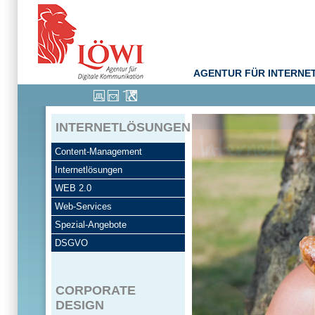
AGENTUR FÜR INTERNE
INTERNETLÖSUNGEN
Content-Management
Internetlösungen
WEB 2.0
Web-Services
Spezial-Angebote
DSGVO
CORPORATE
DESIGN